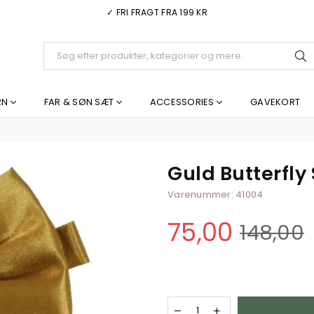
✓ FRI FRAGT FRA 199 KR
I
RN
FAR & SØN SÆT
ACCESSORIES
GAVEKORT
Guld Butterfly
Varenummer:
41004
75,00
148,00
Normal
pris