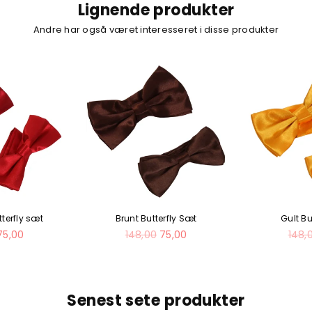
Lignende produkter
Andre har også været interesseret i disse produkter
terfly sæt
Brunt Butterfly Sæt
Gult Bu
Normal
Norm
75,00
148,00
75,00
148,
pris
pris
Senest sete produkter