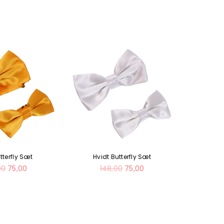
tterfly Sæt
Hvidt Butterfly Sæt
Limegr
al
Normal
N
00
75,00
148,00
75,00
1
pris
pr