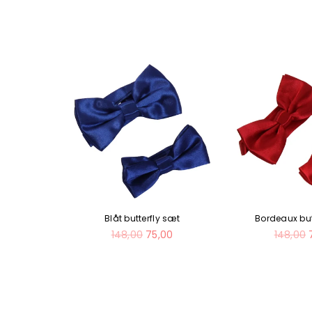
fly Sæt
Blåt butterfly sæt
Bordeaux but
Normal
Normal
00
148,00
75,00
148,00
pris
pris