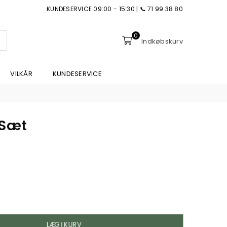
KUNDESERVICE 09:00 - 15:30 | 📞 71 99 38 80
0
NDSEND
Indkøbskurv
VILKÅR
KUNDESERVICE
 Sæt
LÆG I KURV