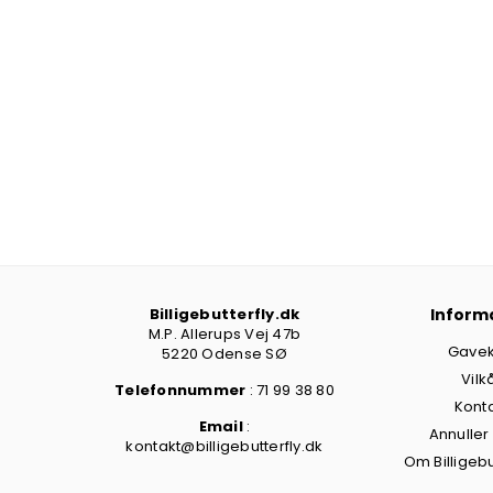
Billigebutterfly.dk
Inform
M.P. Allerups Vej 47b
Gavek
5220 Odense SØ
Vilk
Telefonnummer
: 71 99 38 80
Kont
Email
:
Annuller
kontakt@billigebutterfly.dk
Om Billigebu