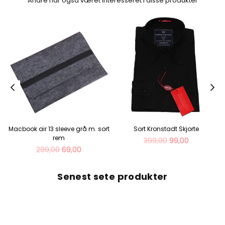
Andre har også været interesseret i disse produkter
Macbook air 13 sleeve grå m. sort
Sort Kronstadt Skjorte
rem
Normal
399,00
99,00
Normal
pris
299,00
69,00
pris
Senest sete produkter