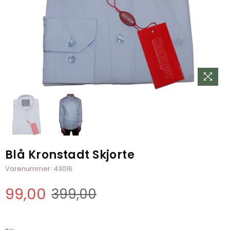
Blå Kronstadt Skjorte
Varenummer:
43016
99,00
399,00
Normal
pris