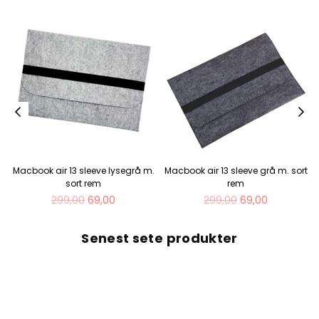
Macbook air 13 sleeve lysegrå m.
Macbook air 13 sleeve grå m. sort
sort rem
rem
Normal
Normal
299,00
69,00
299,00
69,00
pris
pris
Senest sete produkter