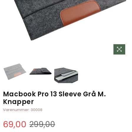
Macbook Pro 13 Sleeve Grå M.
Knapper
Varenummer:
30008
69,00
299,00
Normal
pris