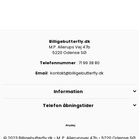
Billigebutterfly.dk
M.P. Allerups Vej 47b
5220 Odense SØ
Telefonnummer
: 71 99 38 80
Email
: kontakt@billigebutterfly.dk
Information
Telefon åbningstider
© 2023 Billigebutterfly.dk - M. P. Allerupsvej 47b - 5220 Odense SØ