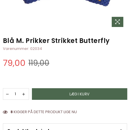
Blå M. Prikker Strikket Butterfly
Varenummer:
02034
79,00
119,00
Normal
pris
LÆG I KURV
8
KIGGER PÅ DETTE PRODUKT LIGE NU