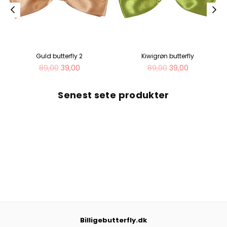
Guld butterfly 2
Kiwigrøn butterfly
Normal
Normal
89,00
39,00
89,00
39,00
pris
pris
Senest sete produkter
Billigebutterfly.dk