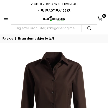
✓ GLS LEVERING NÆSTE HVERDAG
✓ FRI FRAGT FRA 199 KR
0
BILLIGEBUTTERFLY.DK
INDSEND
Forside
|
Brun dameskjorte L/Æ