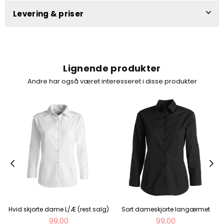
Levering & priser
Lignende produkter
Andre har også været interesseret i disse produkter
Hvid skjorte dame L/Æ (rest salg)
Sort dameskjorte langærmet
Normal
Normal
99,00
99,00