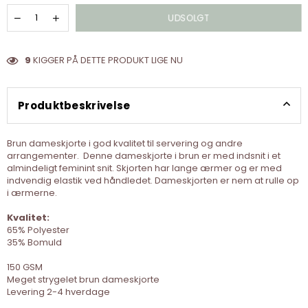
UDSOLGT
9
KIGGER PÅ DETTE PRODUKT LIGE NU
Produktbeskrivelse
Brun dameskjorte i god kvalitet til servering og andre
arrangementer. Denne dameskjorte i brun er med indsnit i et
almindeligt feminint snit. Skjorten har lange ærmer og er med
indvendig elastik ved håndledet. Dameskjorten er nem at rulle op
i ærmerne.
Kvalitet:
65% Polyester
35% Bomuld
150 GSM
Meget strygelet brun dameskjorte
Levering 2-4 hverdage