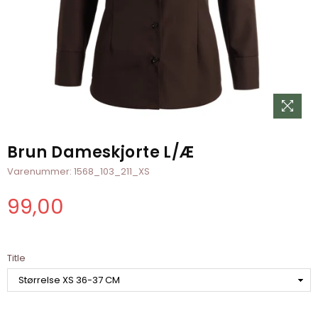
Brun Dameskjorte L/Æ
Varenummer:
1568_103_211_XS
99,00
Normal
pris
Title