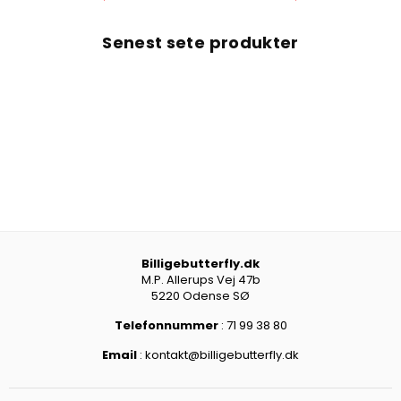
pris
pris
Senest sete produkter
Billigebutterfly.dk
M.P. Allerups Vej 47b
5220 Odense SØ
Telefonnummer
: 71 99 38 80
Email
: kontakt@billigebutterfly.dk