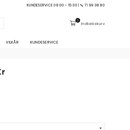
KUNDESERVICE 09:00 - 15:30 | 📞 71 99 38 80
0
NDSEND
Indkøbskurv
VILKÅR
KUNDESERVICE
Kr