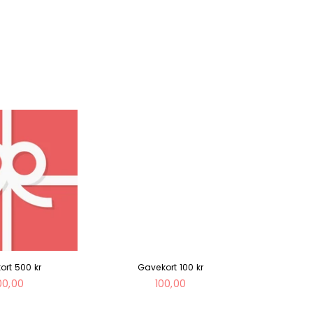
ort 500 kr
Gavekort 100 kr
Ga
ormal
Normal
00,00
100,00
is
pris