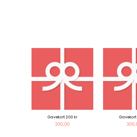
 kr
Gavekort 200 kr
Gavekort 
Normal
Norm
200,00
300,
pris
pris