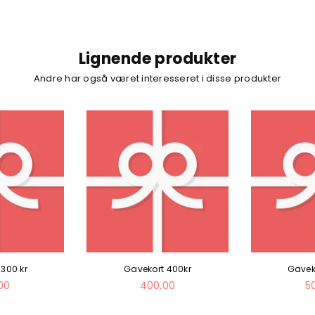
Lignende produkter
Andre har også været interesseret i disse produkter
300 kr
Gavekort 400kr
Gavek
al
Normal
N
00
400,00
5
pris
pr