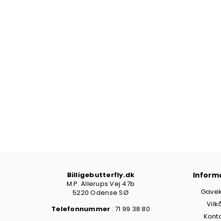
Billigebutterfly.dk
Inform
M.P. Allerups Vej 47b
Gavek
5220 Odense SØ
Vilk
Telefonnummer
: 71 99 38 80
Kont