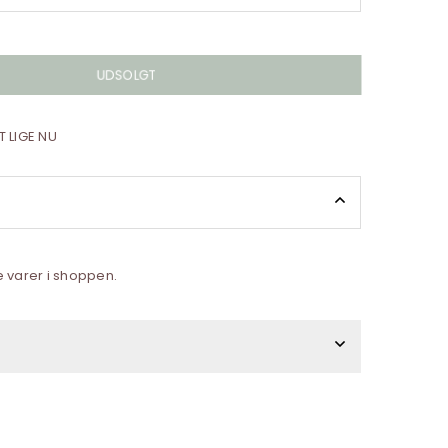
UDSOLGT
 LIGE NU
k
e varer i shoppen.