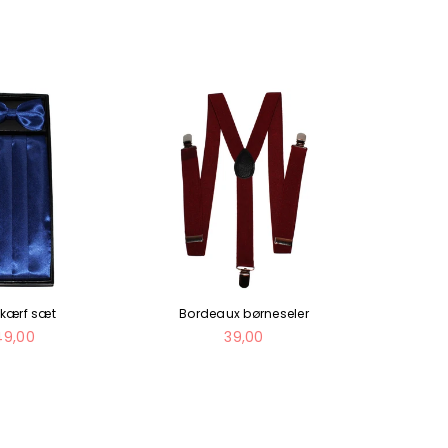
skærf sæt
Bordeaux børneseler
Armyg
ormal
Normal
49,00
39,00
is
pris