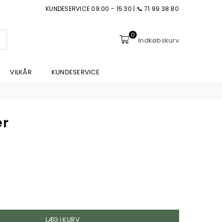
KUNDESERVICE 09:00 - 15:30 | 📞 71 99 38 80
0
NDSEND
Indkøbskurv
VILKÅR
KUNDESERVICE
er
LÆG I KURV