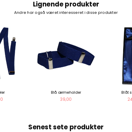
Lignende produkter
Andre har også været interesseret i disse produkter
ler
Blå ærmeholder
Blåt 
mal
Normal
N
00
39,00
2
pris
pr
Senest sete produkter