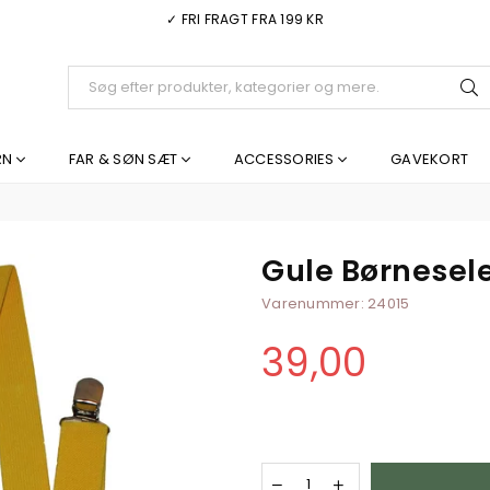
✓ FRI FRAGT FRA 199 KR
I
RN
FAR & SØN SÆT
ACCESSORIES
GAVEKORT
Gule Børnesel
Varenummer:
24015
39,00
Normal
pris