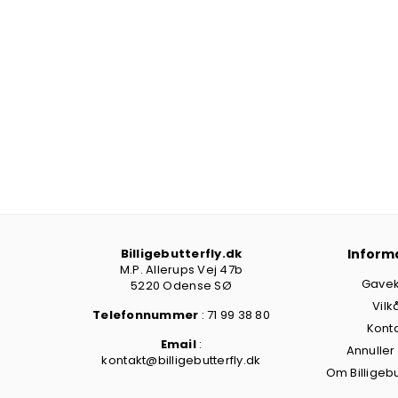
Billigebutterfly.dk
Inform
M.P. Allerups Vej 47b
Gavek
5220 Odense SØ
Vilk
Telefonnummer
: 71 99 38 80
Kont
Email
:
Annuller
kontakt@billigebutterfly.dk
Om Billigebu