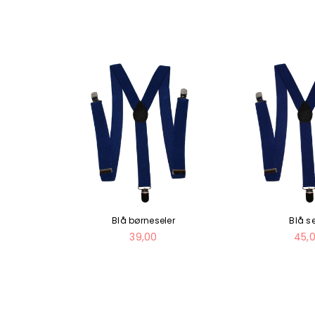
neseler
Blå børneseler
Blå se
Normal
Nor
39,00
45,
pris
pris