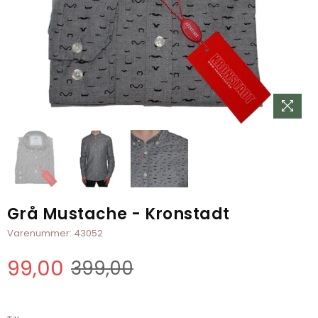
Grå Mustache - Kronstadt
Varenummer:
43052
99,00
399,00
Normal
pris