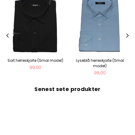
Sort herreskjorte (Smal model)
Lyseblå herreskjorte (Smal
model)
Normal
99,00
pris
Normal
99,00
pris
Senest sete produkter