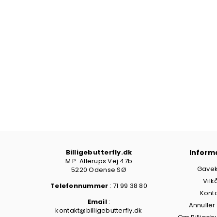
Billigebutterfly.dk
Inform
M.P. Allerups Vej 47b
Gavek
5220 Odense SØ
Vilk
Telefonnummer
: 71 99 38 80
Kont
Email
:
Annuller
kontakt@billigebutterfly.dk