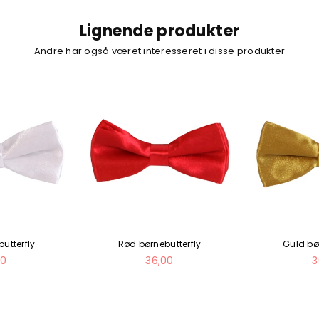
Lignende produkter
Andre har også været interesseret i disse produkter
utterfly
Rød børnebutterfly
Guld bø
mal
Normal
N
00
36,00
3
pris
p