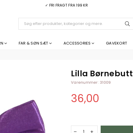
✓ FRI FRAGT FRA 199 KR
I
RN
FAR & SØN SÆT
ACCESSORIES
GAVEKORT
Lilla Børnebutt
Varenummer:
31009
36,00
Normal
pris