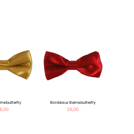
rnebutterfly
Bordeaux Børnebutterfly
Blå 
ormal
Normal
6,00
36,00
ris
pris