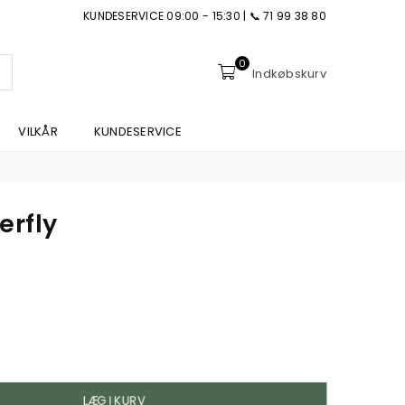
KUNDESERVICE 09:00 - 15:30 | 📞 71 99 38 80
0
NDSEND
Indkøbskurv
VILKÅR
KUNDESERVICE
erfly
LÆG I KURV