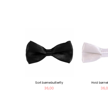
utterfly
Sort børnebutterfly
Hvid børneb
Normal
Nor
36,00
36,
pris
pris