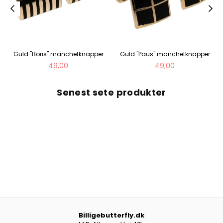
Guld "Boris" manchetknapper
Guld "Paus" manchetknapper
Normal
Normal
49,00
49,00
pris
pris
Senest sete produkter
Billigebutterfly.dk