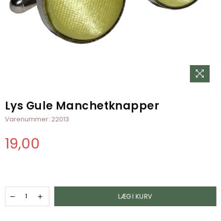
Lys Gule Manchetknapper
Varenummer:
22013
19,00
Normal
pris
LÆG I KURV