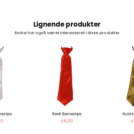
Lignende produkter
Andre har også været interesseret i disse produkter
neslips
Rødt Børneslips
Guld 
mal
Normal
N
00
46,00
4
pris
p