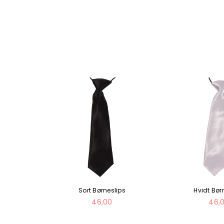
eslips
Sort Børneslips
Hvidt Bør
Normal
Nor
46,00
46,
pris
pris