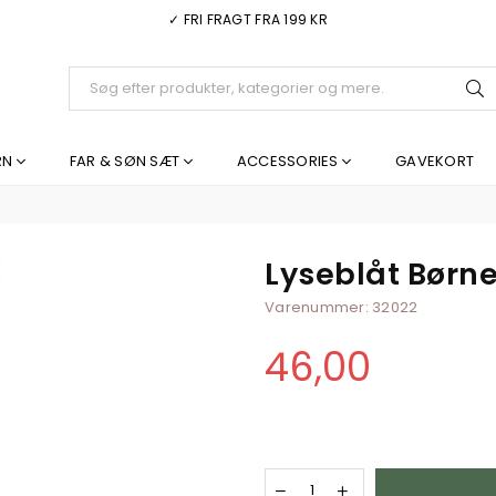
✓ FRI FRAGT FRA 199 KR
I
RN
FAR & SØN SÆT
ACCESSORIES
GAVEKORT
Lyseblåt Børne
Varenummer:
32022
46,00
Normal
pris