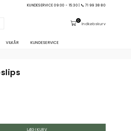
KUNDESERVICE 09:00 - 15:30 | 📞 71 99 38 80
0
NDSEND
Indkøbskurv
VILKÅR
KUNDESERVICE
slips
LÆG I KURV