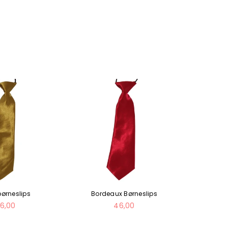
børneslips
Bordeaux Børneslips
Bl
ormal
Normal
6,00
46,00
ris
pris