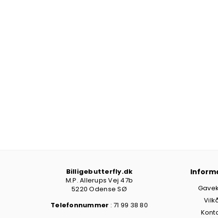
Billigebutterfly.dk
Inform
M.P. Allerups Vej 47b
Gavek
5220 Odense SØ
Vilk
Telefonnummer
: 71 99 38 80
Kont