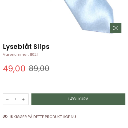
Lyseblåt Slips
Varenummer:
11021
49,00
89,00
Normal
pris
LÆG I KURV
5
KIGGER PÅ DETTE PRODUKT LIGE NU