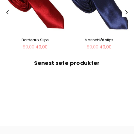
Bordeaux Slips
Marineblåt slips
Normal
Normal
89,00
49,00
89,00
49,00
pris
pris
Senest sete produkter