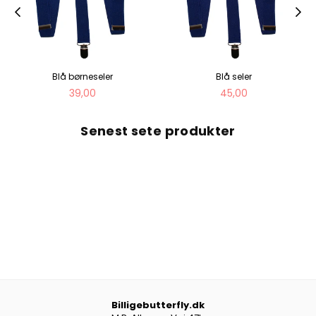
Blå børneseler
Blå seler
Normal
Normal
39,00
45,00
pris
pris
Senest sete produkter
Billigebutterfly.dk