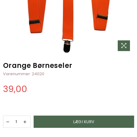
Orange Børneseler
Varenummer:
24020
39,00
Normal
pris
LÆG I KURV